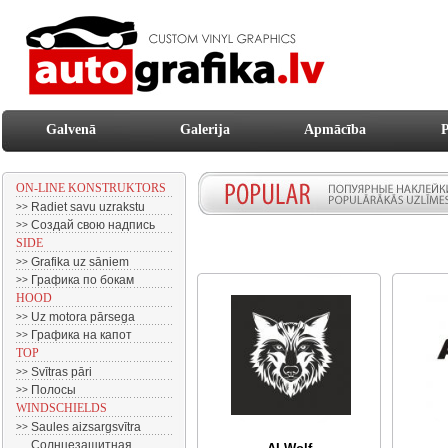
Galvenā
Galerija
Apmācība
P
ON-LINE KONSTRUKTORS
Radiet savu uzrakstu
>>
Создай свою надпись
>>
SIDE
Grafika uz sāniem
>>
Графика по бокам
>>
HOOD
Uz motora pārsega
>>
Графика на капот
>>
TOP
Svītras pāri
>>
Полосы
>>
WINDSCHIELDS
Saules aizsargsvītra
>>
Солнцезащитная