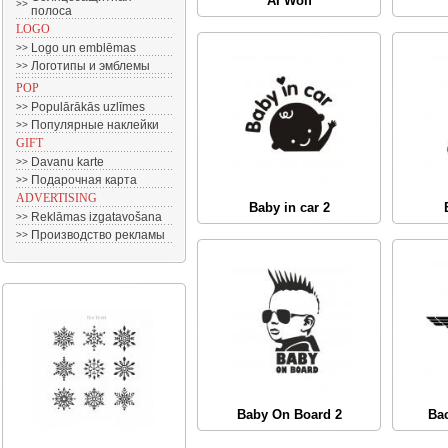
AI Wolf
>>
полоса
LOGO
Logo un emblēmas
>>
Логотипы и эмблемы
>>
POP
Populārākās uzlīmes
>>
Популярные наклейки
>>
GIFT
Davanu karte
>>
Подарочная карта
>>
ADVERTISING
Baby in car 2
Reklāmas izgatavošana
>>
Производство рекламы
>>
Baby On Board 2
Ba