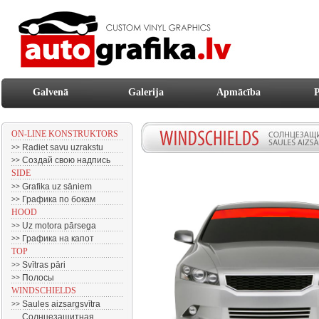
Galvenā
Galerija
Apmācība
P
ON-LINE KONSTRUKTORS
Radiet savu uzrakstu
>>
Создай свою надпись
>>
SIDE
Grafika uz sāniem
>>
Графика по бокам
>>
HOOD
Uz motora pārsega
>>
Графика на капот
>>
TOP
Svītras pāri
>>
Полосы
>>
WINDSCHIELDS
Saules aizsargsvītra
>>
Солнцезащитная