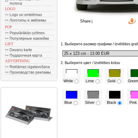
>>
полоса
LOGO
Logo un emblēmas
>>
Логотипы и эмблемы
>>
Share
|
POP
Populārākās uzlīmes
>>
Популярные наклейки
>>
GIFT
1. Выберите размер графики / Izvēlēties graf
Davanu karte
>>
Подарочная карта
>>
ADVERTISING
2. Выберите цвет / Izvēlēties krāsu
Reklāmas izgatavošana
>>
Производство рекламы
>>
White
Lime
Gold
Gree
Blue
Silver
Black
Pink