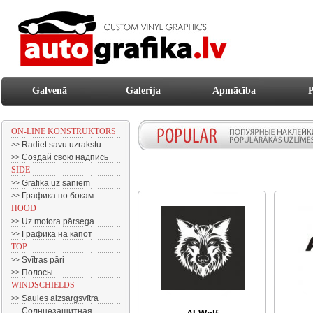
Galvenā
Galerija
Apmācība
P
ON-LINE KONSTRUKTORS
Radiet savu uzrakstu
>>
Создай свою надпись
>>
SIDE
Grafika uz sāniem
>>
Графика по бокам
>>
HOOD
Uz motora pārsega
>>
Графика на капот
>>
TOP
Svītras pāri
>>
Полосы
>>
WINDSCHIELDS
Saules aizsargsvītra
>>
Солнцезащитная