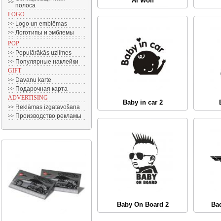
AI Wolf
>>
полоса
LOGO
Logo un emblēmas
>>
Логотипы и эмблемы
>>
POP
Populārākās uzlīmes
>>
Популярные наклейки
>>
GIFT
Davanu karte
>>
Подарочная карта
>>
ADVERTISING
Baby in car 2
Reklāmas izgatavošana
>>
Производство рекламы
>>
Baby On Board 2
Ba