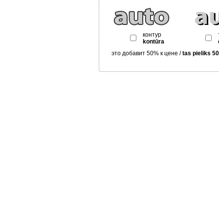
контур
kontūra
это добавит 50% к цене /
tas pieliks 5