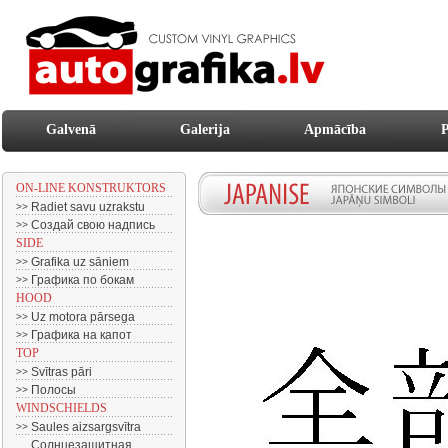
Galvenā
Galerija
Apmācība
P
ON-LINE KONSTRUKTORS
Radiet savu uzrakstu
>>
Создай свою надпись
>>
SIDE
Grafika uz sāniem
>>
Графика по бокам
>>
HOOD
Uz motora pārsega
>>
Графика на капот
>>
TOP
Svītras pāri
>>
Полосы
>>
WINDSCHIELDS
Saules aizsargsvītra
>>
Солнцезащитная