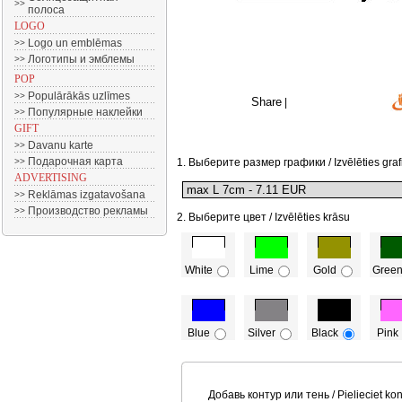
>>
полоса
LOGO
Logo un emblēmas
>>
Логотипы и эмблемы
>>
POP
Populārākās uzlīmes
>>
Share
|
Популярные наклейки
>>
GIFT
Davanu karte
>>
Подарочная карта
>>
1. Выберите размер графики / Izvēlēties graf
ADVERTISING
Reklāmas izgatavošana
>>
Производство рекламы
>>
2. Выберите цвет / Izvēlēties krāsu
White
Lime
Gold
Gree
Blue
Silver
Black
Pink
Добавь контур или тень / Pielieciet kon