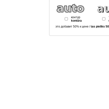
контур
kontūra
это добавит 50% к цене /
tas pieliks 5