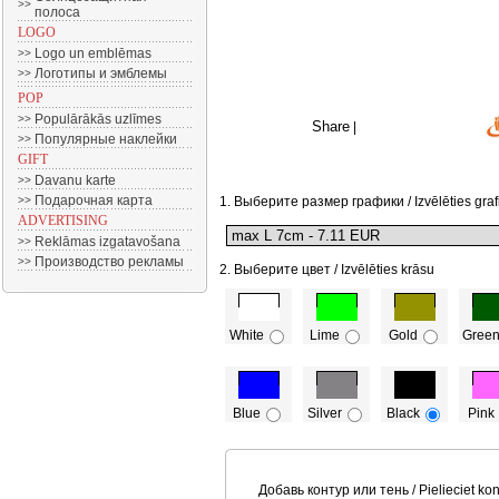
>>
полоса
LOGO
Logo un emblēmas
>>
Логотипы и эмблемы
>>
POP
Populārākās uzlīmes
>>
Share
|
Популярные наклейки
>>
GIFT
Davanu karte
>>
Подарочная карта
>>
1. Выберите размер графики / Izvēlēties graf
ADVERTISING
Reklāmas izgatavošana
>>
Производство рекламы
>>
2. Выберите цвет / Izvēlēties krāsu
White
Lime
Gold
Gree
Blue
Silver
Black
Pink
Добавь контур или тень / Pielieciet kon