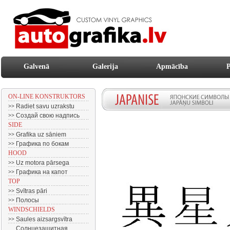
Galvenā
Galerija
Apmācība
P
ON-LINE KONSTRUKTORS
Radiet savu uzrakstu
>>
Создай свою надпись
>>
SIDE
Grafika uz sāniem
>>
Графика по бокам
>>
HOOD
Uz motora pārsega
>>
Графика на капот
>>
TOP
Svītras pāri
>>
Полосы
>>
WINDSCHIELDS
Saules aizsargsvītra
>>
Солнцезащитная