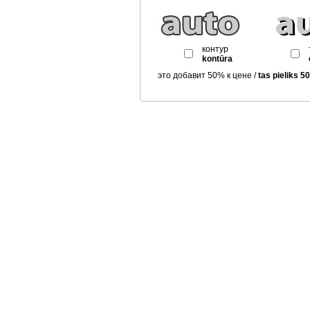
контур
kontūra
это добавит 50% к цене /
tas pieliks 5