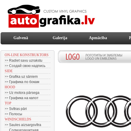
Galvenā
Galerija
Apmācība
P
ON-LINE KONSTRUKTORS
Radiet savu uzrakstu
>>
Создай свою надпись
>>
SIDE
Grafika uz sāniem
>>
Графика по бокам
>>
HOOD
Uz motora pārsega
>>
Графика на капот
>>
TOP
Svītras pāri
>>
Полосы
>>
WINDSCHIELDS
Saules aizsargsvītra
>>
Солнцезащитная