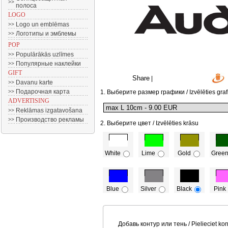
>>
полоса
LOGO
Logo un emblēmas
>>
Логотипы и эмблемы
>>
POP
Populārākās uzlīmes
>>
Популярные наклейки
>>
GIFT
Share
|
Davanu karte
>>
Подарочная карта
>>
1. Выберите размер графики / Izvēlēties graf
ADVERTISING
Reklāmas izgatavošana
>>
Производство рекламы
>>
2. Выберите цвет / Izvēlēties krāsu
White
Lime
Gold
Gree
Blue
Silver
Black
Pink
Добавь контур или тень / Pielieciet kon