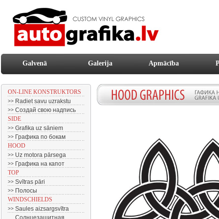
Galvenā
Galerija
Apmācība
P
ON-LINE KONSTRUKTORS
Radiet savu uzrakstu
>>
Создай свою надпись
>>
SIDE
Grafika uz sāniem
>>
Графика по бокам
>>
HOOD
Uz motora pārsega
>>
Графика на капот
>>
TOP
Svītras pāri
>>
Полосы
>>
WINDSCHIELDS
Saules aizsargsvītra
>>
Солнцезащитная