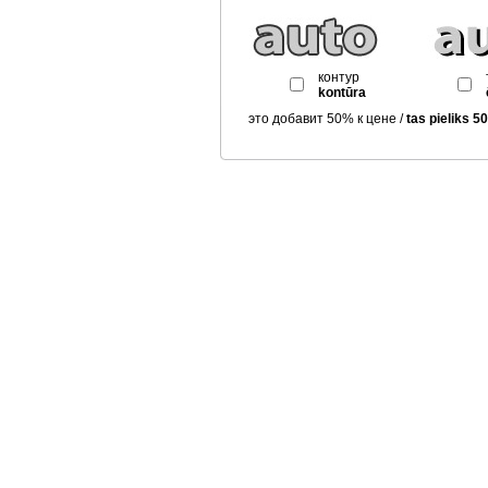
контур
kontūra
это добавит 50% к цене /
tas pieliks 5