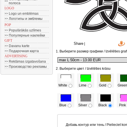
>>
полоса
LOGO
Logo un emblēmas
>>
Логотипы и эмблемы
>>
POP
Populārākās uzlīmes
>>
Популярные наклейки
>>
GIFT
Share
|
Davanu karte
>>
Подарочная карта
>>
1. Выберите размер графики / Izvēlēties graf
ADVERTISING
Reklāmas izgatavošana
>>
Производство рекламы
>>
2. Выберите цвет / Izvēlēties krāsu
White
Lime
Gold
Gree
Blue
Silver
Black
Pink
Добавь контур или тень / Pielieciet kon