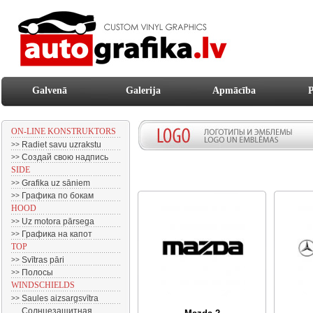
Galvenā
Galerija
Apmācība
P
ON-LINE KONSTRUKTORS
Radiet savu uzrakstu
>>
Создай свою надпись
>>
SIDE
Grafika uz sāniem
>>
Графика по бокам
>>
HOOD
Uz motora pārsega
>>
Графика на капот
>>
TOP
Svītras pāri
>>
Полосы
>>
WINDSCHIELDS
Saules aizsargsvītra
>>
Солнцезащитная