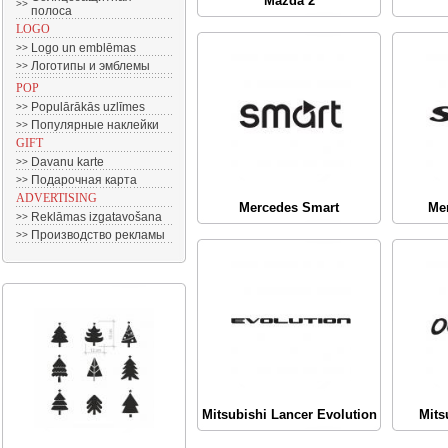
Mazda 2
>>
полоса
LOGO
Logo un emblēmas
>>
Логотипы и эмблемы
>>
POP
Populārākās uzlīmes
>>
Популярные наклейки
>>
GIFT
Davanu karte
>>
Подарочная карта
>>
ADVERTISING
Mercedes Smart
Mer
Reklāmas izgatavošana
>>
Производство рекламы
>>
Mitsubishi Lancer Evolution
Mits