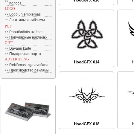
HoodGFX 010
>>
полоса
LOGO
Logo un emblēmas
>>
Логотипы и эмблемы
>>
POP
Populārākās uzlīmes
>>
Популярные наклейки
>>
GIFT
Davanu karte
>>
Подарочная карта
>>
ADVERTISING
HoodGFX 014
Reklāmas izgatavošana
>>
Производство рекламы
>>
HoodGFX 018