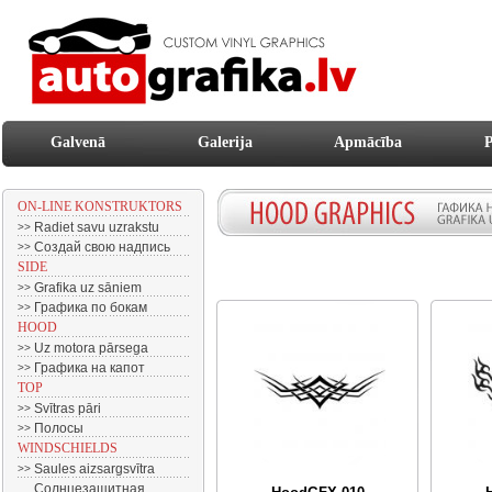
Galvenā
Galerija
Apmācība
P
ON-LINE KONSTRUKTORS
Radiet savu uzrakstu
>>
Создай свою надпись
>>
SIDE
Grafika uz sāniem
>>
Графика по бокам
>>
HOOD
Uz motora pārsega
>>
Графика на капот
>>
TOP
Svītras pāri
>>
Полосы
>>
WINDSCHIELDS
Saules aizsargsvītra
>>
Солнцезащитная